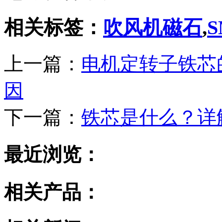
相关标签：
吹风机磁石
,
上一篇：
电机定转子铁芯
因
下一篇：
铁芯是什么？详
最近浏览：
相关产品：