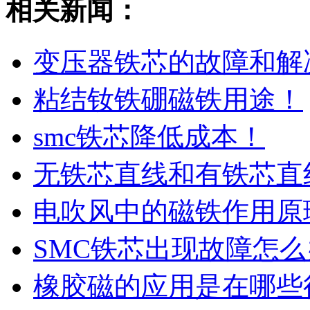
相关新闻：
变压器铁芯的故障和解
粘结钕铁硼磁铁用途！
smc铁芯降低成本！
无铁芯直线和有铁芯直
电吹风中的磁铁作用原
SMC铁芯出现故障怎
橡胶磁的应用是在哪些