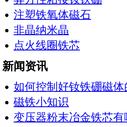
注塑铁氧体磁石
非晶纳米晶
点火线圈铁芯
新闻资讯
如何控制好钕铁硼磁体的
磁铁小知识
变压器粉末冶金铁芯有哪