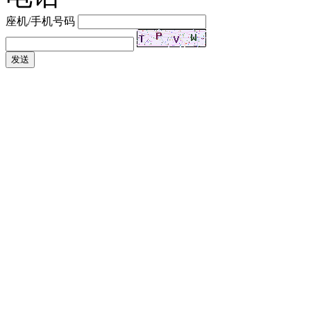
座机/手机号码