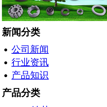
新闻分类
公司新闻
行业资讯
产品知识
产品分类