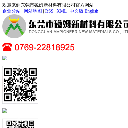
欢迎来到东莞市磁姆新材料有限公司官方网站
企业分站
|
网站地图
|
RSS
|
XML
|
中文版
English