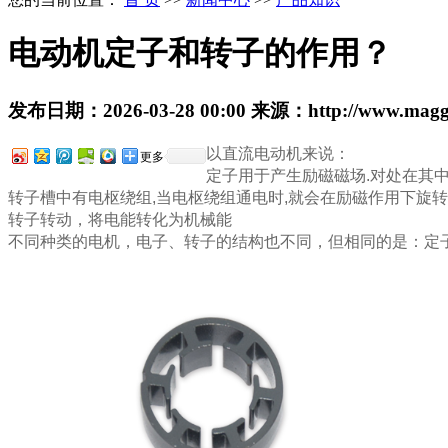
电动机定子和转子的作用？
发布日期：
2026-03-28 00:00
来源：
http://www.mag
以直流电动机来说：
更多
定子用于产生励磁磁场
.
对处在其
转子槽中有电枢绕组
,
当电枢绕组通电时
,
就会在励磁作用下旋转
转子转动，将电能转化为机械能
不同种类的电机，电子、转子的结构也不同，但相同的是：定