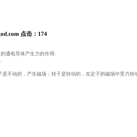
god.com
点击：
174
中的通电导体产生力的作用
.
.
子是不动的，产生磁场；转子是转动的，在定子的磁场中受力转