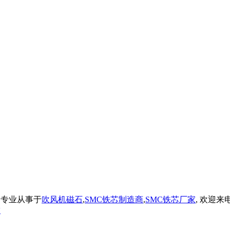
限公司 专业从事于
吹风机磁石
,
SMC铁芯制造商
,
SMC铁芯厂家
, 欢迎来
技