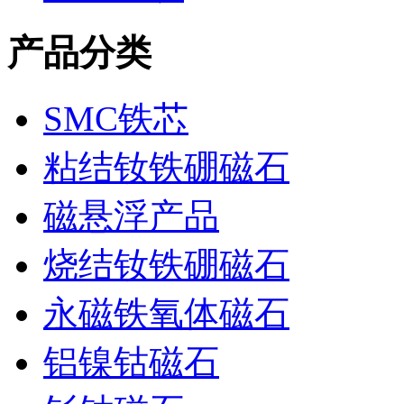
产品分类
SMC铁芯
粘结钕铁硼磁石
磁悬浮产品
烧结钕铁硼磁石
永磁铁氧体磁石
铝镍钴磁石