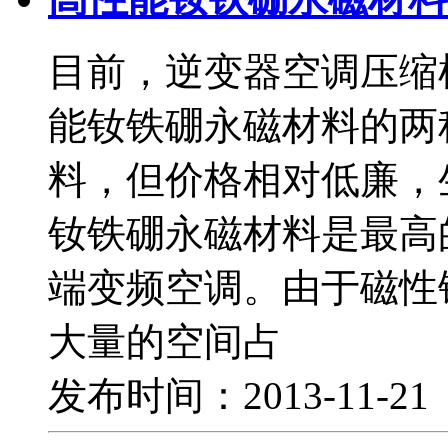
目前，逆变器空调压缩
能钕铁硼永磁材料的两
料，但价格相对低廉，
钕铁硼永磁材料是最高
端变频空调。由于磁性
大量的空间占
发布时间：2013-11-2