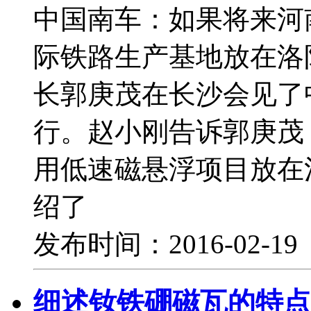
中国南车：如果将来河
际铁路生产基地放在洛
长郭庚茂在长沙会见了
行。赵小刚告诉郭庚茂
用低速磁悬浮项目放在
绍了
发布时间：2016-02-1
细述钕铁硼磁瓦的特点