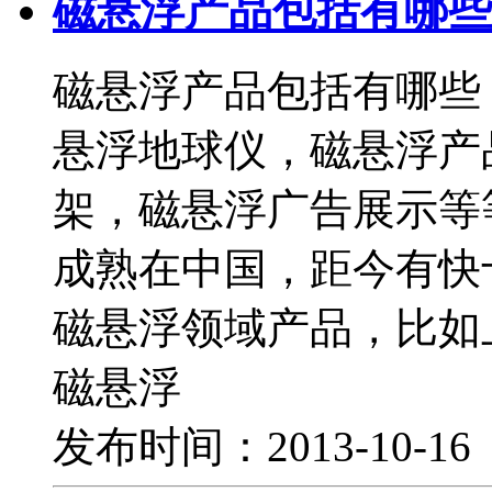
磁悬浮产品包括有哪些
磁悬浮产品包括有哪些
悬浮地球仪，磁悬浮产
架，磁悬浮广告展示等
成熟在中国，距今有快
磁悬浮领域产品，比如
磁悬浮
发布时间：2013-10-1