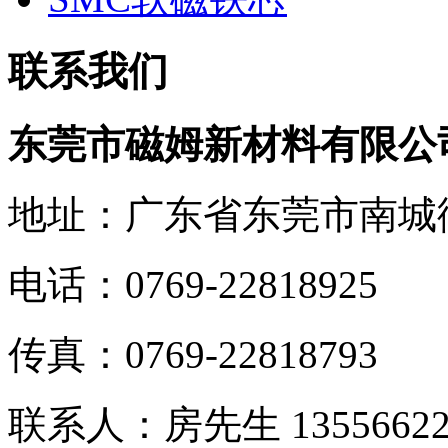
联系我们
东莞市磁姆新材料有限公
地址：广东省东莞市南城街
电话：0769-22818925
传真：0769-22818793
联系人：房先生 13556622