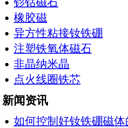
钐钴磁石
橡胶磁
异方性粘接钕铁硼
注塑铁氧体磁石
非晶纳米晶
点火线圈铁芯
新闻资讯
如何控制好钕铁硼磁体的