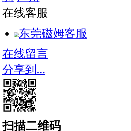
在线客服
东莞磁姆客服
在线留言
分享到...
扫描二维码