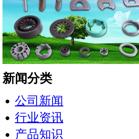
新闻分类
公司新闻
行业资讯
产品知识