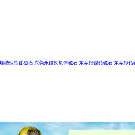
烧结钕铁硼磁石
东莞永磁铁氧体磁石
东莞铝镍钴磁石
东莞钐钴